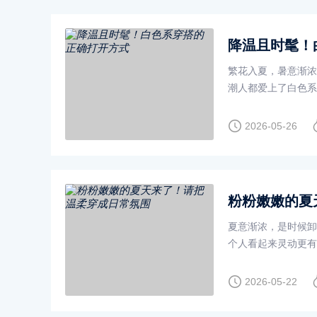
降温且时髦！
繁花入夏，暑意渐浓
潮人都爱上了白色系
2026-05-26
粉粉嫩嫩的夏
夏意渐浓，是时候卸
个人看起来灵动更有
髦潮人们的出街热门
2026-05-22