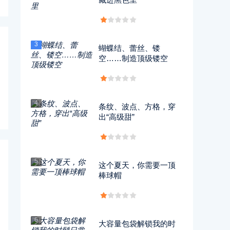
3
蝴蝶结、蕾丝、镂
空……制造顶级镂空
4
条纹、波点、方格，穿
出“高级甜”
5
这个夏天，你需要一顶
棒球帽
6
大容量包袋解锁我的时