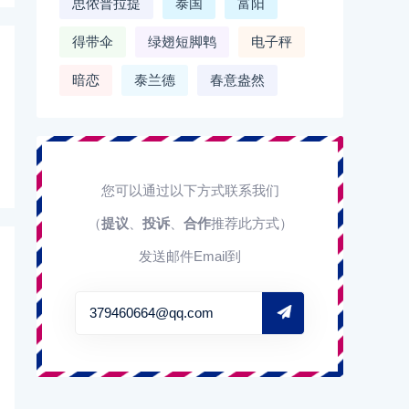
思侬普拉提
泰国
富阳
得带伞
绿翅短脚鹎
电子秤
暗恋
泰兰德
春意盎然
您可以通过以下方式联系我们
（
提议
、
投诉
、
合作
推荐此方式）
发送邮件Email到
379460664@qq.com