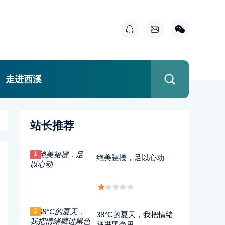
走进西溪
站长推荐
1
绝美裙摆，足以心动
2
38°C的夏天，我把情绪
藏进黑色里