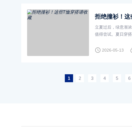
拒绝撞衫！这
立夏过后，绿意渐浓
值得尝试。夏日穿搭
为夏日时髦穿搭的最
2026-05-13
1
2
3
4
5
6