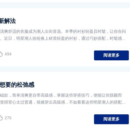
新解法
清爽舒适的衣服成为潮人出街首选。本季的衬衫轻盈且时髦，让你在闷
。近日，明星潮人纷纷换上材质轻盈的衬衫，通过巧妙搭配，时髦感倍
勤与休闲场景。
494
阅读更多
我想要的松弛感
础款，简单清爽更自带高级感，掌握这些穿搭技巧，便能让你脱颖而
觉得背心太过普通，很难穿出高级感，不如看看这些明星潮人的搭配公
日时髦吧。
276
阅读更多