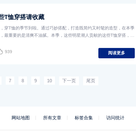
些T恤穿搭请收藏
，穿T恤的季节到啦。通过巧妙搭配，打造既简约又时髦的造型，在本季
，最重要的是清爽不油腻。本季，这些明星潮人贡献的这些T恤穿搭，成
优解，不妨来看看。
939
阅读更多
7
8
9
10
下一页
尾页
网站地图
所有文章
标签合集
访问统计