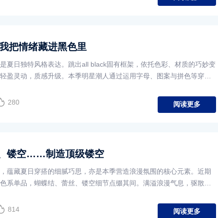
，我把情绪藏进黑色里
夏日独特风格表达。跳出all black固有框架，依托色彩、材质的巧妙变
轻盈灵动，质感升级。本季明星潮人通过运用字母、图案与拼色等穿搭
出沉闷，绽放多彩活力，为夏日黑调造型注入新鲜感。
280
阅读更多
、镂空……制造顶级镂空
，蕴藏夏日穿搭的细腻巧思，亦是本季营造浪漫氛围的核心元素。近期
色系单品，蝴蝶结、蕾丝、镂空细节点缀其间。满溢浪漫气息，驱散夏
感。
814
阅读更多