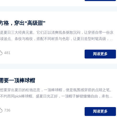
方格，穿出“高级甜”
是夏日三大经典元素。它们正以清爽线条驱散沉闷，让穿搭自带一份凉
读波点、条纹与格纹，搭配不同材质与色彩，让夏日造型时髦高级，又
么，马上pick 起来吧。
481
阅读更多
需要一顶棒球帽
想要穿出夏日的松弛恣意，一顶棒球帽，便是氛围感穿搭的点睛之笔。
不约而同pick棒球帽。盛夏日光正好，一顶帽子解锁慵懒自由，承包整
在本季值得尝试。
736
阅读更多