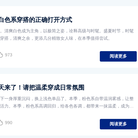
白色系穿搭的正确打开方式
。清爽白色成为主角，以极简之姿，诠释高级与时髦。盛夏时节，时髦
穿搭，清爽之余，更添几分精致女人味，在本季值得尝试。
973
阅读更多
天来了！请把温柔穿成日常氛围
下一身厚重沉闷，换上浅色单品了。本季，粉色系自带温润雾感，让整
活力。本季，粉色系高调回归，给各色各调，都带来一抹温柔，成为时
选项，轻松穿出夏日氛围感。
990
阅读更多