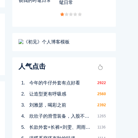
髦日常
人气点击
今年的牛仔外套有点好看
2922
让造型更有呼吸感
2560
刘雅瑟，喝彩之前
2392
欣欣子的滑雪装备，入股不亏！
1265
长款外套+长裤=刘雯、周雨彤想要的氛围感
1136