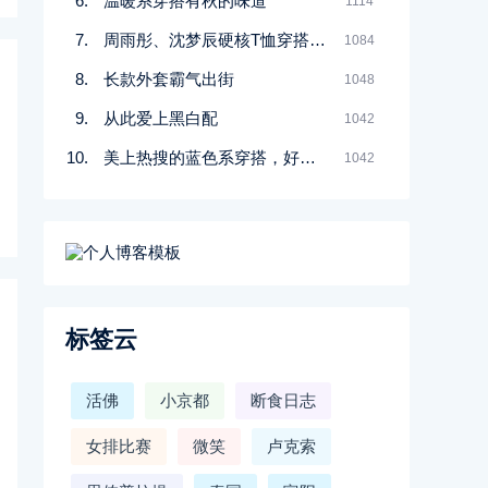
温暖系穿搭有秋的味道
1114
周雨彤、沈梦辰硬核T恤穿搭来了！
1084
长款外套霸气出街
1048
从此爱上黑白配
1042
美上热搜的蓝色系穿搭，好适合夏天！
1042
标签云
活佛
小京都
断食日志
女排比赛
微笑
卢克索