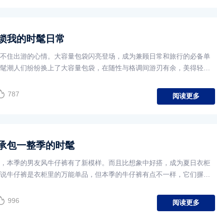
锁我的时髦日常
不住出游的心情。大容量包袋闪亮登场，成为兼顾日常和旅行的必备单
髦潮人们纷纷换上了大容量包袋，在随性与格调间游刃有余，美得轻松
一道风景。
787
阅读更多
承包一整季的时髦
，本季的男友风牛仔裤有了新模样。而且比想象中好搭，成为夏日衣柜
说牛仔裤是衣柜里的万能单品，但本季的牛仔裤有点不一样，它们摒弃
元素，却能撑住你所有的搭配，足以装扮你的时髦日常。
996
阅读更多