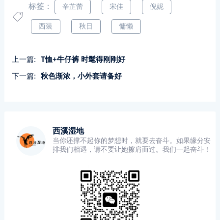
标签：
辛芷蕾
宋佳
倪妮
西装
秋日
慵懒
上一篇:
T恤+牛仔裤 时髦得刚刚好
下一篇:
秋色渐浓，小外套请备好
西溪湿地
当你还撑不起你的梦想时，就要去奋斗。如果缘分安
排我们相遇，请不要让她擦肩而过。我们一起奋斗！