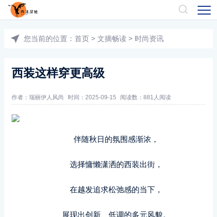
您当前的位置：
首页
>
文摘畅读
>
时尚资讯
西装这样穿更高级
作者：
瑞丽伊人风尚
时间：2025-09-15
阅读数：
881人阅读
伴随秋日的氛围感渐浓，
选择慵懒潇洒的西装出街，
在越发追求松弛感的当下，
展现出创新、低调的多元风貌。