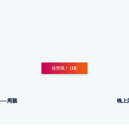
很赞哦！ (
16
)
——周颖
晚上