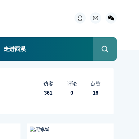
走进西溪
访客
评论
点赞
361
0
16