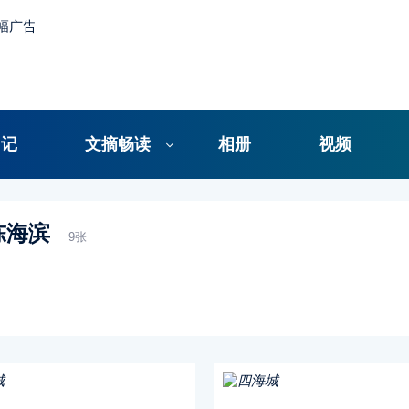
日记
文摘畅读
相册
视频
陈海滨
9张