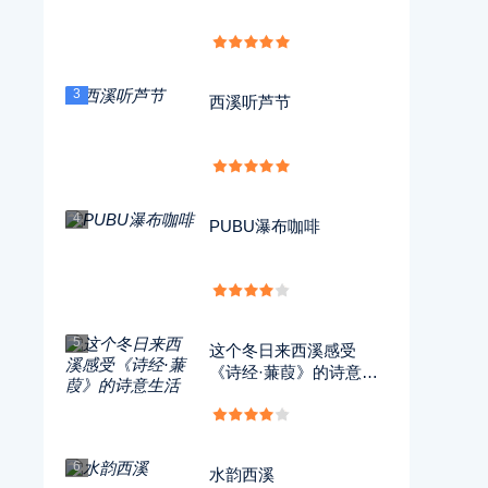
3
西溪听芦节
4
PUBU瀑布咖啡
5
这个冬日来西溪感受
《诗经·蒹葭》的诗意生
活
6
水韵西溪