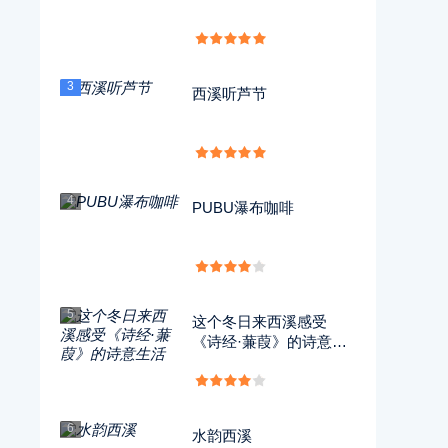
3
西溪听芦节
4
PUBU瀑布咖啡
5
这个冬日来西溪感受
《诗经·蒹葭》的诗意生
活
6
水韵西溪