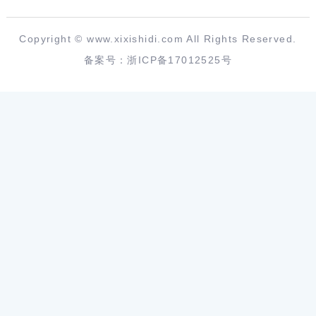
Copyright ©
www.xixishidi.com
All Rights Reserved.
备案号：
浙ICP备17012525号