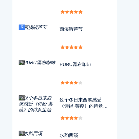
3
西溪听芦节
4
PUBU瀑布咖啡
5
这个冬日来西溪感受
《诗经·蒹葭》的诗意生
活
6
水韵西溪