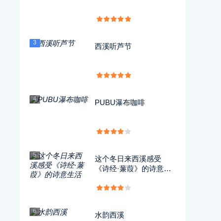
3
西溪听芦节
4
PUBU瀑布咖啡
5
这个冬日来西溪感受
《诗经·蒹葭》的诗意生
活
6
水韵西溪