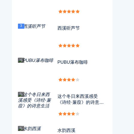
3
西溪听芦节
4
PUBU瀑布咖啡
5
这个冬日来西溪感受
《诗经·蒹葭》的诗意生
活
6
水韵西溪