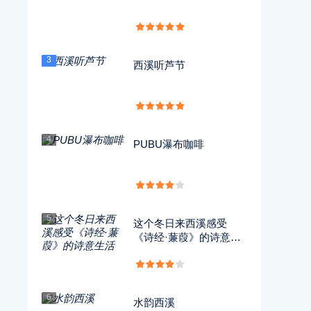
3
西溪听芦节
4
PUBU瀑布咖啡
5
这个冬日来西溪感受
《诗经·蒹葭》的诗意生
活
6
水韵西溪