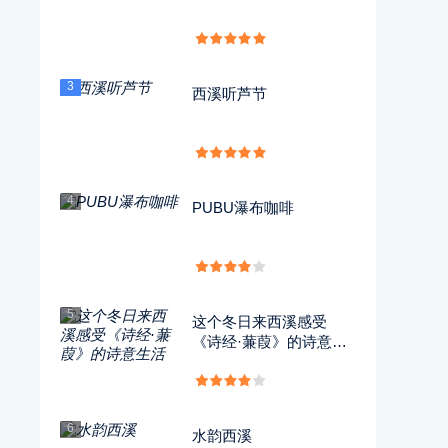
3
西溪听芦节
4
PUBU瀑布咖啡
5
这个冬日来西溪感受
《诗经·蒹葭》的诗意生
活
6
水韵西溪