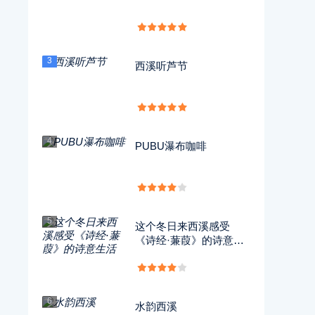
3
西溪听芦节
4
PUBU瀑布咖啡
5
这个冬日来西溪感受
《诗经·蒹葭》的诗意生
活
6
水韵西溪