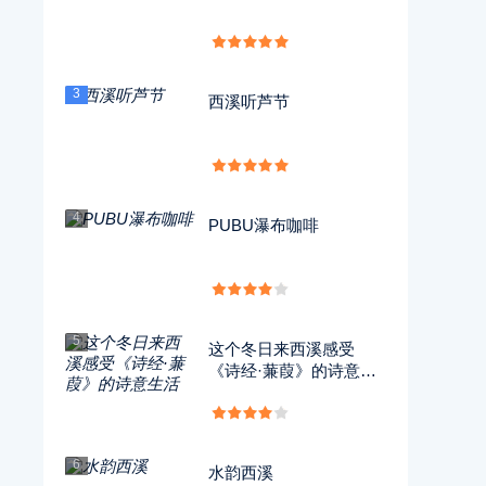
3
西溪听芦节
4
PUBU瀑布咖啡
5
这个冬日来西溪感受
《诗经·蒹葭》的诗意生
活
6
水韵西溪