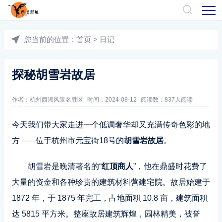
您当前的位置：
首页
>
日记
探秘胡雪岩故居
作者：
杭州西湖风景名胜区
时间：2024-08-12
阅读数：
837人阅读
今天我们带大家走进一个低调奢华却又充满传奇色彩的地
方——位于杭州市元宝街18号的
胡雪岩故居
。
胡雪岩是晚清著名的“
红顶商人
”，他在鼎盛时花费了
大量的资金和各种珍贵的建筑材料营建宅院。故居始建于
1872 年，于 1875 年完工，占地面积 10.8 亩，建筑面积
达 5815 平方米。整座故居建筑辉煌，园林精美，被誉