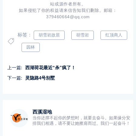
站或源作者所有。
如果侵犯了你的权益请来信告知我们删除。邮箱：
379460664@qq.com
标签：
胡雪岩故居
胡雪岩
红顶商人
园林
上一篇:
西湖荷花最近“杀”疯了！
下一篇:
灵隐路4号别墅
西溪湿地
当你还撑不起你的梦想时，就要去奋斗。如果缘分安
排我们相遇，请不要让她擦肩而过。我们一起奋斗！