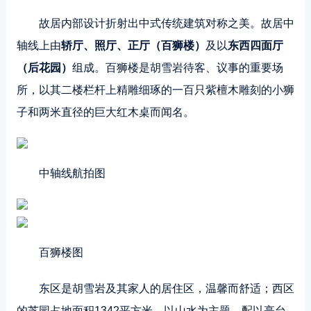
故居内部设计折射出中式传统建筑对称之美。故居中
轴线上由
轿厅、照厅、正厅（百狮楼）
及以
东西四面厅
（后花园）
组成。百狮楼是胡雪岩待客、议事的重要场
所，以其二楼栏杆上精雕细琢的一百只紫檀木雕刻的小狮
子和两米直径的巨大红木桌而闻名。
中轴线航拍图
百狮楼图
东区是胡雪岩及其家人的居住区，温馨而舒适；西区
的芝园占地面积1342平方米，以山水为主题，配以亭台