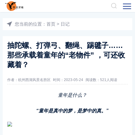
您当前的位置：
首页
>
日记
抽陀螺、打弹弓、翻绳、踢毽子……
那些承载着童年的“老物件” ，可还收
藏着？
作者：
杭州西湖风景名胜区
时间：2023-05-24
阅读数：
521人阅读
童年是什么？
“童年是真中的梦，是梦中的真。”