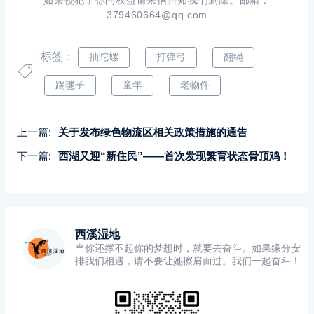
如果侵犯了你的权益请来信告知我们删除。邮箱：
379460664@qq.com
标签：
抽陀螺
打弹弓
翻绳
踢毽子
童年
老物件
上一篇:
关于发布绿色物流区相关政策措施的通告
下一篇:
西湖又迎“新住民”——首次发现繁育状态骨顶鸡！
西溪湿地
当你还撑不起你的梦想时，就要去奋斗。如果缘分安
排我们相遇，请不要让她擦肩而过。我们一起奋斗！