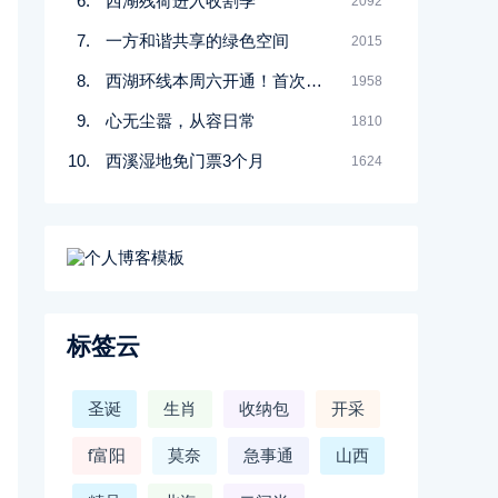
西湖残荷进入收割季
2092
一方和谐共享的绿色空间
2015
西湖环线本周六开通！首次连通南北线热门景点
1958
心无尘嚣，从容日常
1810
西溪湿地免门票3个月
1624
标签云
圣诞
生肖
收纳包
开采
f富阳
莫奈
急事通
山西