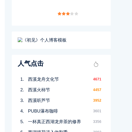
人气点击
西溪龙舟文化节
4671
西溪火柿节
4457
西溪听芦节
3952
PUBU瀑布咖啡
3601
一杯真正西湖龙井茶的修养
3356