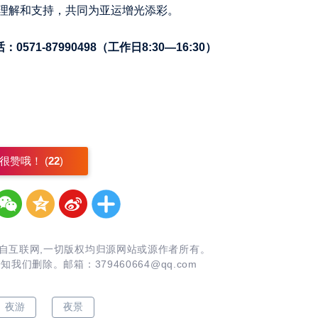
理解和支持，共同为亚运增光添彩。
71-87990498（工作日8:30—16:30）
很赞哦！ (
22
)
自互联网,一切版权均归源网站或源作者所有。
告知我们删除。邮箱：
379460664@qq.com
夜游
夜景