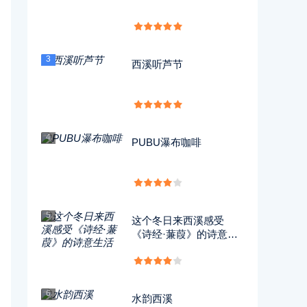
3
西溪听芦节
4
PUBU瀑布咖啡
5
这个冬日来西溪感受
《诗经·蒹葭》的诗意生
活
6
水韵西溪