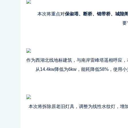
本次将重点对
保俶塔、断桥、锦带桥、城隍阁
要
作为西湖北线地标建筑，与南岸雷峰塔遥相呼应，
从14.4kw降低为6kw，能耗降低58%，
本次将拆除原老旧灯具，调整为线性水纹灯，增