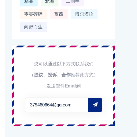
精品
北海
二间半
零零碎碎
蔷薇
博尔塔拉
向野而生
您可以通过以下方式联系我们
（
提议
、
投诉
、
合作
推荐此方式）
发送邮件Email到
379460664@qq.com